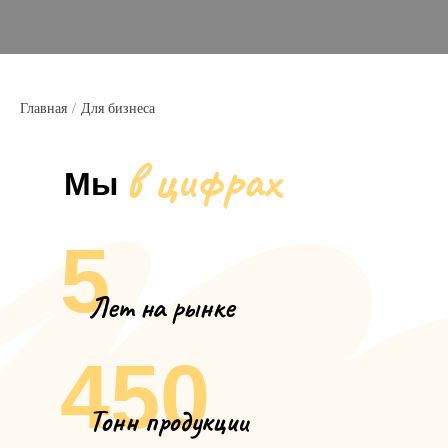
Главная
/
Для бизнеса
в цифрах
Мы
5
Лет на рынке
450
Тонн продукции